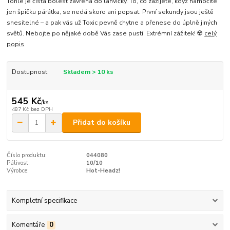
Tohle je čistá bolest zavřená do lahvičky. To, co zažijete, když namočíte
jen špičku párátka, se nedá skoro ani popsat. První sekundy jsou ještě
snesitelné – a pak vás už Toxic pevně chytne a přenese do úplně jiných
světů. Nebojte po nějaké době Vás zase pustí. Extrémní zážitek! ☢️
celý
popis
Dostupnost
Skladem > 10 ks
545 Kč
/
ks
487 Kč
bez DPH
Přidat do košíku
Číslo produktu:
044080
Pálivost:
10/10
Výrobce:
Hot-Headz!
Kompletní specifikace
Komentáře
0