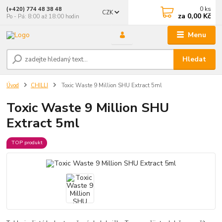
0
ks
(+420) 774 48 38 48
CZK
za
0,00 Kč
Po - Pá: 8:00 až 18:00 hodin
Menu
Hledat
Úvod
CHILLI
Toxic Waste 9 Million SHU Extract 5ml
Toxic Waste 9 Million SHU
Extract 5ml
TOP produkt