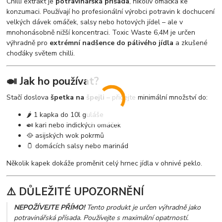
Chilli extrakt je
potravinářská přísada
, nikoliv omáčka ke
konzumaci. Používají ho profesionální výrobci potravin k dochucení
velkých dávek omáček, salsy nebo hotových jídel – ale v
mnohonásobně nižší koncentraci. Toxic Waste 6,4M je určen
výhradně pro
extrémní nadšence do pálivého jídla
a zkušené
choďáky světem chilli.
🍛 Jak ho používat?
Stačí doslova
špetka na špejli
– přidejte minimální množství do:
🌶️ 1 kapka do 10l guláše
🍛 kari nebo indických omáček
🥘 asijských wok pokrmů
🫙 domácích salsy nebo marinád
Několik kapek dokáže proměnit celý hrnec jídla v ohnivé peklo.
⚠️ DŮLEŽITÉ UPOZORNĚNÍ
NEPOŽÍVEJTE PŘÍMO!
Tento produkt je určen výhradně jako
potravinářská přísada. Používejte s maximální opatrností.