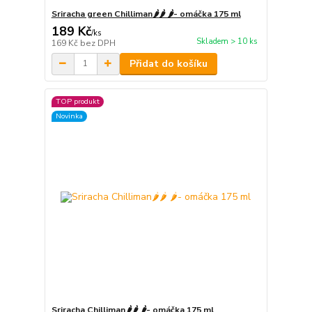
Sriracha green Chilliman🌶️🌶️ 🌶️- omáčka 175 ml
189 Kč
/
ks
Skladem > 10 ks
169 Kč
bez DPH
Přidat do košíku
TOP produkt
Novinka
Sriracha Chilliman🌶️🌶️ 🌶️- omáčka 175 ml