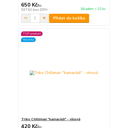
650 Kč
/
ks
Skladem > 10 ks
537 Kč
bez DPH
Přidat do košíku
TOP produkt
Novinka
Triko Chilliman "kamarádi" - vínová
420 Kč
/
ks