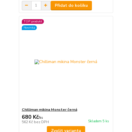
Přidat do košíku
TOP produkt
Novinka
Chilliman mikina Monster černá
680 Kč
/
ks
Skladem 5 ks
562 Kč
bez DPH
Zvolit variantu