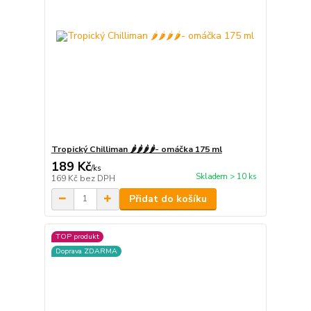
Tropický Chilliman 🌶️🌶️🌶️🌶️- omáčka 175 ml
189 Kč
/
ks
Skladem > 10 ks
169 Kč
bez DPH
Přidat do košíku
TOP produkt
Doprava ZDARMA