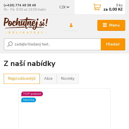
0
ks
(+420) 774 48 38 48
CZK
za
0,00 Kč
Po - Pá: 8:00 až 18:00 hodin
Menu
Hledat
Z naší nabídky
Nejprodávanější
Akce
Novinky
TOP produkt
Novinka