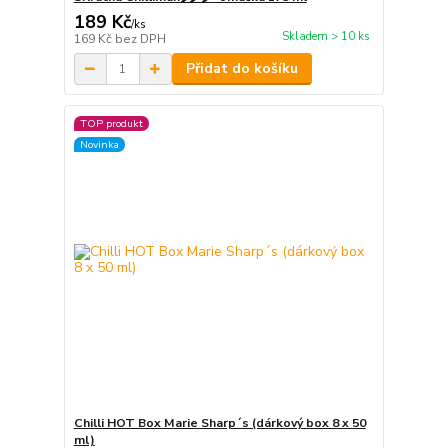
189 Kč
/
ks
Skladem > 10 ks
169 Kč
bez DPH
Přidat do košíku
TOP produkt
Novinka
Chilli HOT Box Marie Sharp´s (dárkový box 8 x 50
ml)