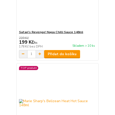
Satan's Revenge! Naga Chilli Sauce 148ml
239 Kč
199 Kč
/
ks
Skladem > 10 ks
178 Kč
bez DPH
Přidat do košíku
TOP produkt