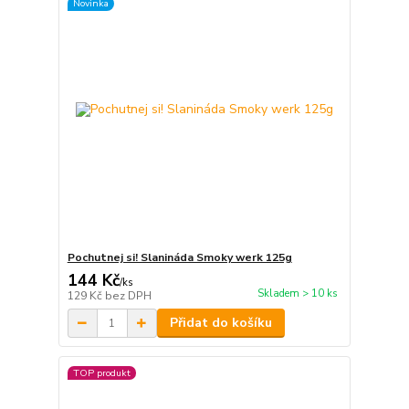
Novinka
Pochutnej si! Slanináda Smoky werk 125g
144 Kč
/
ks
Skladem > 10 ks
129 Kč
bez DPH
Přidat do košíku
TOP produkt