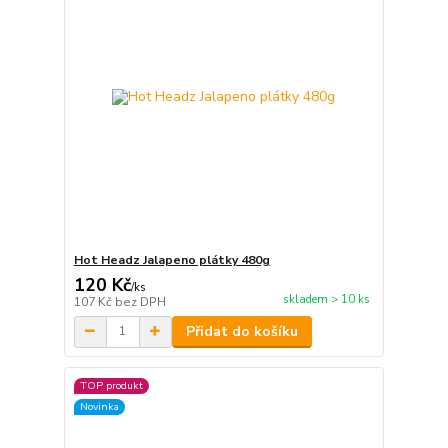
Hot Headz Jalapeno plátky 480g
120 Kč
/
ks
skladem > 10 ks
107 Kč
bez DPH
Přidat do košíku
TOP produkt
Novinka