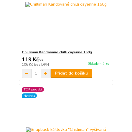
Chilliman Kandované chilli cayenne 150g
119 Kč
/
ks
Skladem 5 ks
106 Kč
bez DPH
Přidat do košíku
TOP produkt
Novinka