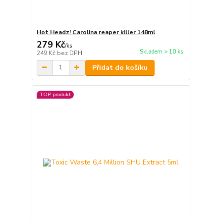
Hot Headz! Carolina reaper killer 148ml
279 Kč
/
ks
Skladem > 10 ks
249 Kč
bez DPH
Přidat do košíku
TOP produkt