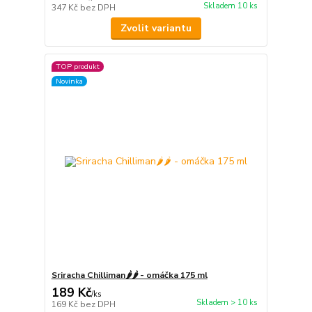
Skladem 10 ks
347 Kč
bez DPH
Zvolit variantu
TOP produkt
Novinka
Sriracha Chilliman🌶️🌶️ - omáčka 175 ml
189 Kč
/
ks
Skladem > 10 ks
169 Kč
bez DPH