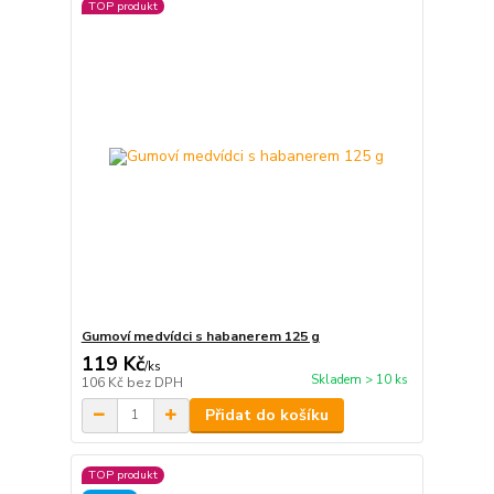
TOP produkt
Gumoví medvídci s habanerem 125 g
119 Kč
/
ks
Skladem > 10 ks
106 Kč
bez DPH
Přidat do košíku
TOP produkt