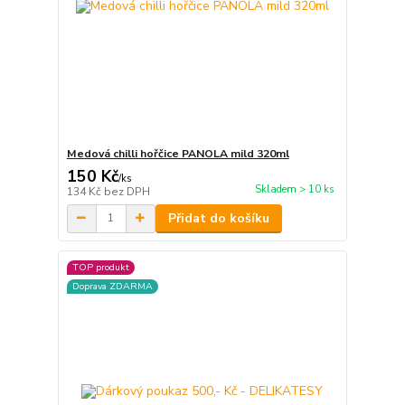
Medová chilli hořčice PANOLA mild 320ml
150 Kč
/
ks
Skladem > 10 ks
134 Kč
bez DPH
Přidat do košíku
TOP produkt
Doprava ZDARMA