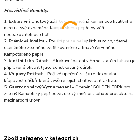
Přesvědčivé Benefity:
1.
Exkluzivní Chuťový Zážitek
- Jedinečná kombinace kvalitního
medu a světoznámého Kampotského pepře vytváří
neopakovatelnou chuť.
2.
Prémiová Kvalita
- Použití pouze nejlepších surovin, včetně
oceněného zeleného lyofilizovaného a tmavě červeného
Kampotského pepře.
3.
Ideální Jako Dárek
- Atraktivní balení v černo-zlatém tubusu je
připravené okouzlit jako sofistikovaný dárek.
4.
Křupavý Požitek
- Pečlivé upečení zajišťuje dokonalou
křupavost oříšků, která zvyšuje jejich chuťovou atraktivitu.
5.
Gastronomický Vyznamenání
- Ocenění GOLDEN FORK pro
zelený Kampotský pepř potvrzuje výjimečnost tohoto produktu na
mezinárodní úrovni.
Zboží zařazeno v kategoriích