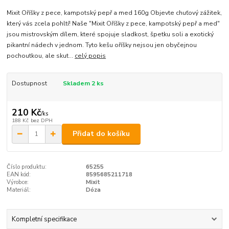
Mixit Oříšky z pece, kampotský pepř a med 160g Objevte chuťový zážitek,
který vás zcela pohltí! Naše "Mixit Oříšky z pece, kampotský pepř a med"
jsou mistrovským dílem, které spojuje sladkost, špetku soli a exotický
pikantní nádech v jednom. Tyto kešu oříšky nejsou jen obyčejnou
pochoutkou, ale skut...
celý popis
Dostupnost
Skladem 2 ks
210 Kč
/
ks
188 Kč
bez DPH
Přidat do košíku
Číslo produktu:
65255
EAN kód:
8595685211718
Výrobce:
Mixit
Materiál:
Dóza
Kompletní specifikace