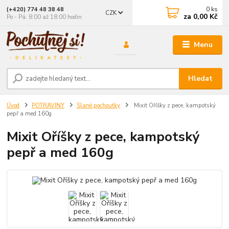
0
ks
(+420) 774 48 38 48
CZK
za
0,00 Kč
Po - Pá: 8:00 až 18:00 hodin
Menu
Hledat
Úvod
POTRAVINY
Slané pochoutky
Mixit Oříšky z pece, kampotský
pepř a med 160g
Mixit Oříšky z pece, kampotský
pepř a med 160g