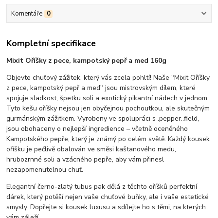
Komentáře
0
Kompletní specifikace
Mixit Oříšky z pece, kampotský pepř a med 160g
Objevte chuťový zážitek, který vás zcela pohltí! Naše "Mixit Oříšky
z pece, kampotský pepř a med" jsou mistrovským dílem, které
spojuje sladkost, špetku soli a exotický pikantní nádech v jednom.
Tyto kešu oříšky nejsou jen obyčejnou pochoutkou, ale skutečným
gurmánským zážitkem. Vyrobeny ve spolupráci s .pepper..field,
jsou obohaceny o nejlepší ingredience – včetně oceněného
Kampotského pepře, který je známý po celém světě. Každý kousek
oříšku je pečlivě obalován ve směsi kaštanového medu,
hrubozrnné soli a vzácného pepře, aby vám přinesl
nezapomenutelnou chuť.
Elegantní černo-zlatý tubus pak dělá z těchto oříšků perfektní
dárek, který potěší nejen vaše chuťové buňky, ale i vaše estetické
smysly. Dopřejte si kousek luxusu a sdílejte ho s těmi, na kterých
vám záleží.