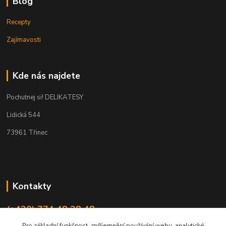
Blog
Recepty
Zajímavosti
Kde nás najdete
Pochutnej si! DELIKATESY
Lidická 544
73961 Třinec
Kontakty
(+420) 774 48 38 48
Po - Pá: 8:00 až 18:00 hodin
Pro základní funkčnost, zpříjemnění používání webu, analytické