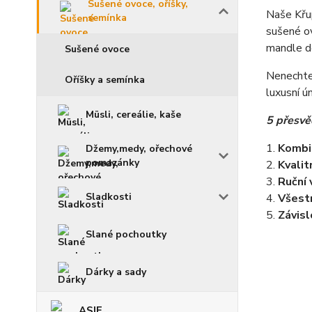
Sušené ovoce, oříšky,
Naše Křup
semínka
sušené ov
mandle do
Sušené ovoce
Nenechte 
Oříšky a semínka
luxusní ú
Müsli, cereálie, kaše
5 přesvě
1.
Kombin
Džemy,medy, ořechové
pomazánky
2.
Kvalit
3.
Ruční 
Sladkosti
4.
Všestr
5.
Závisl
Slané pochoutky
Dárky a sady
ASIE