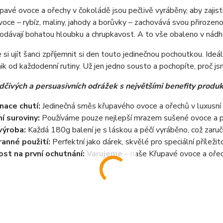
avé ovoce a ořechy v čokoládě jsou pečlivě vyráběny, aby zajisti
oce – rybíz, maliny, jahody a borůvky – zachovává svou přirozeno
dávají bohatou hloubku a chrupkavost. A to vše obaleno v nádhe
si ujít šanci zpříjemnit si den touto jedinečnou pochoutkou. Ideáln
nik od každodenní rutiny. Už jen jedno sousto a pochopíte, proč j
dčivých a persuasivních odrážek s největšími benefity produk
ace chutí:
Jedinečná směs křupavého ovoce a ořechů v luxusní
ní suroviny:
Používáme pouze nejlepší mrazem sušené ovoce a pe
výroba:
Každá 180g balení je s láskou a péčí vyráběno, což zaru
anné použití:
Perfektní jako dárek, skvělé pro speciální příleži
ost na první ochutnání: Varujeme
– naše Křupavé ovoce a ořec