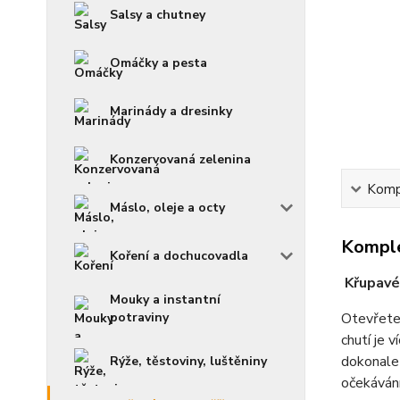
Salsy a chutney
Omáčky a pesta
Marinády a dresinky
Konzervovaná zelenina
Kompl
Máslo, oleje a octy
Komple
Koření a dochucovadla
Křupavé 
Mouky a instantní
potraviny
Otevřete
chutí je 
dokonale
Rýže, těstoviny, luštěniny
očekávání