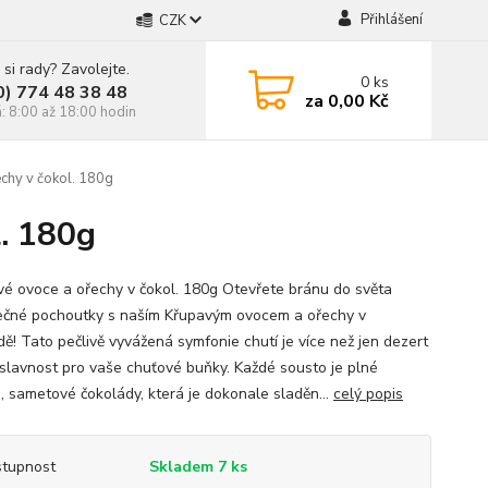
Přihlášení
CZK
 si rady? Zavolejte.
0
ks
0) 774 48 38 48
za
0,00 Kč
á: 8:00 až 18:00 hodin
chy v čokol. 180g
l. 180g
é ovoce a ořechy v čokol. 180g Otevřete bránu do světa
čné pochoutky s naším Křupavým ovocem a ořechy v
dě! Tato pečlivě vyvážená symfonie chutí je více než jen dezert
o slavnost pro vaše chuťové buňky. Každé sousto je plné
, sametové čokolády, která je dokonale sladěn...
celý popis
tupnost
Skladem 7 ks