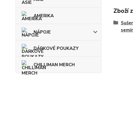
Zboží 
AMERIKA
Sušen
semí
NÁPOJE
DÁRKOVÉ POUKAZY
CHILLIMAN MERCH