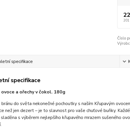
22
201
Číslo p
Výrobc
etní specifikace
tní specifikace
ovoce a ořechy v čokol. 180g
 bránu do světa nekonečné pochoutky s naším Křupavým ovocem 
více než jen dezert – je to slavnost pro vaše chuťové buňky. Kaž
 sladěna s výběrem nejlepšího křupavého mrazem sušeného ovoce
.