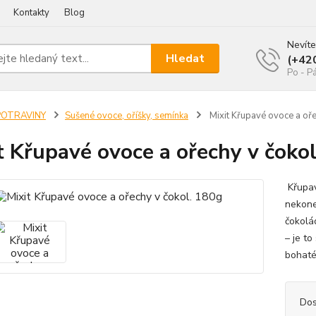
Kontakty
Blog
Nevíte
Hledat
(+42
Po - P
POTRAVINY
Sušené ovoce, oříšky, semínka
Mixit Křupavé ovoce a oře
t Křupavé ovoce a ořechy v čoko
Křupav
nekone
čokolá
– je t
bohaté
Dos