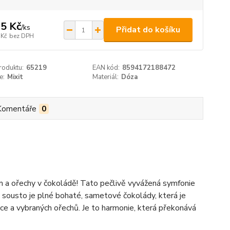
5 Kč
/
ks
Přidat do košíku
 Kč
bez DPH
roduktu:
65219
EAN kód:
8594172188472
e:
Mixit
Materiál:
Dóza
Komentáře
0
a ořechy v čokoládě! Tato pečlivě vyvážená symfonie
dé sousto je plné bohaté, sametové čokolády, která je
 a vybraných ořechů. Je to harmonie, která překonává