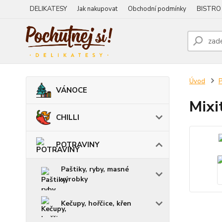
DELIKATESY
Jak nakupovat
Obchodní podmínky
BISTRO
Úvod
VÁNOCE
Mixi
CHILLI
POTRAVINY
Paštiky, ryby, masné
výrobky
Kečupy, hořčice, křen