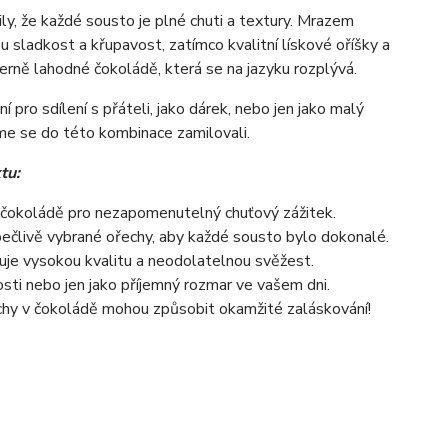
ly, že každé sousto je plné chuti a textury. Mrazem
u sladkost a křupavost, zatímco kvalitní lískové oříšky a
rně lahodné čokoládě, která se na jazyku rozplývá.
í pro sdílení s přáteli, jako dárek, nebo jen jako malý
sme se do této kombinace zamilovali.
tu:
 čokoládě pro nezapomenutelný chuťový zážitek.
člivě vybrané ořechy, aby každé sousto bylo dokonalé.
čuje vysokou kvalitu a neodolatelnou svěžest.
tosti nebo jen jako příjemný rozmar ve vašem dni.
hy v čokoládě mohou způsobit okamžité zaláskování!