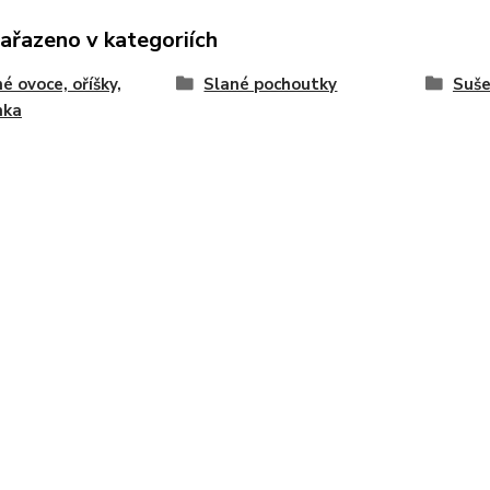
zařazeno v kategoriích
é ovoce, oříšky,
Slané pochoutky
Suše
nka