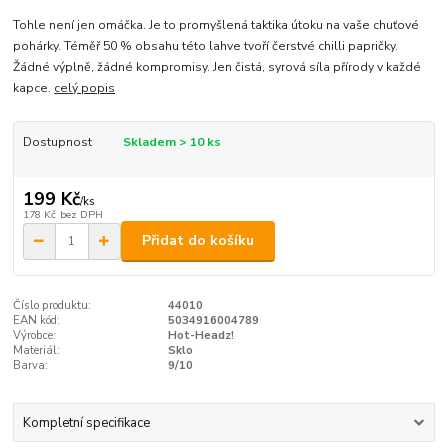
Tohle není jen omáčka. Je to promyšlená taktika útoku na vaše chuťové
pohárky. Téměř 50 % obsahu této lahve tvoří čerstvé chilli papričky.
Žádné výplně, žádné kompromisy. Jen čistá, syrová síla přírody v každé
kapce.
celý popis
Dostupnost
Skladem > 10 ks
199 Kč
/
ks
178 Kč
bez DPH
Přidat do košíku
Číslo produktu:
44010
EAN kód:
5034916004789
Výrobce:
Hot-Headz!
Materiál:
Sklo
Barva:
9/10
Kompletní specifikace