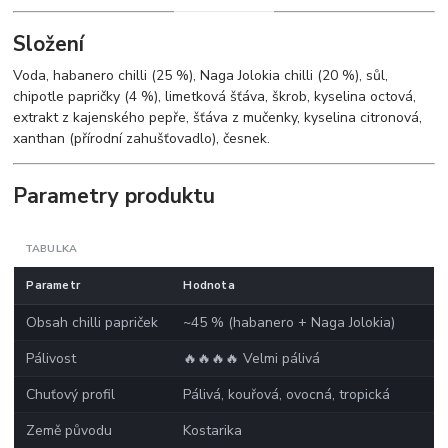
Složení
Voda, habanero chilli (25 %), Naga Jolokia chilli (20 %), sůl,
chipotle papričky (4 %), limetková šťáva, škrob, kyselina octová,
extrakt z kajenského pepře, šťáva z mučenky, kyselina citronová,
xanthan (přírodní zahušťovadlo), česnek.
Parametry produktu
TABULKA
Parametr
Hodnota
Obsah chilli papriček
~45 % (habanero + Naga Jolokia)
Pálivost
🔥🔥🔥🔥 Velmi pálivá
Chuťový profil
Pálivá, kouřová, ovocná, tropická
Země původu
Kostarika