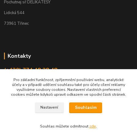
Pochutnej si! DELIKATESY
Lidická 544
73961 Třinec
Kontakty
(+420) 774 48 38 48
Po - Pá: 8:00 až 18:00 hodin
Pro základní funkčnost, zpříjemnění používání webu, analytické
účely a v případě udělení souhlasu také pro účely cílení reklamy
info@pochutnejsi.cz
využíváme soubory cookies. Nastavení vlastních preferencí
cookies můžete kdykoli upravit odkazem ve spodní části stránek.
Souhlasím
Nastavení
Souhlas můžete odmítnout
zde
.
Vytvořeno na
Eshop-rychle.cz