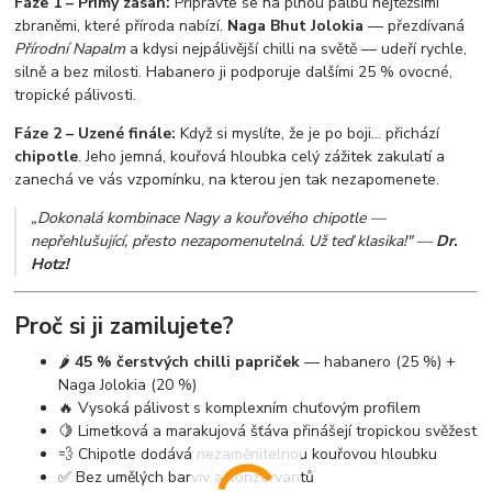
Fáze 1 – Přímý zásah:
Připravte se na plnou palbu nejtěžšími
zbraněmi, které příroda nabízí.
Naga Bhut Jolokia
— přezdívaná
Přírodní Napalm
a kdysi nejpálivější chilli na světě — udeří rychle,
silně a bez milosti. Habanero ji podporuje dalšími 25 % ovocné,
tropické pálivosti.
Fáze 2 – Uzené finále:
Když si myslíte, že je po boji... přichází
chipotle
. Jeho jemná, kouřová hloubka celý zážitek zakulatí a
zanechá ve vás vzpomínku, na kterou jen tak nezapomenete.
„Dokonalá kombinace Nagy a kouřového chipotle —
nepřehlušující, přesto nezapomenutelná. Už teď klasika!"
—
Dr.
Hotz!
Proč si ji zamilujete?
🌶️
45 % čerstvých chilli papriček
— habanero (25 %) +
Naga Jolokia (20 %)
🔥 Vysoká pálivost s komplexním chuťovým profilem
🍋 Limetková a marakujová šťáva přinášejí tropickou svěžest
💨 Chipotle dodává nezaměnitelnou kouřovou hloubku
✅ Bez umělých barviv a konzervantů