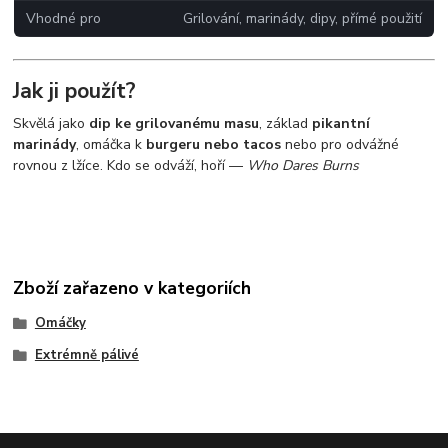
Vhodné pro
Grilování, marinády, dipy, přímé použití
Jak ji použít?
Skvělá jako
dip ke grilovanému masu
, základ
pikantní
marinády
, omáčka k
burgeru nebo tacos
nebo pro odvážné
rovnou z lžíce. Kdo se odváží, hoří —
Who Dares Burns
Zboží zařazeno v kategoriích
Omáčky
Extrémně pálivé