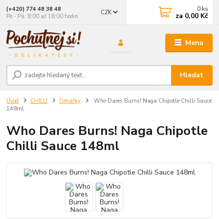
0
ks
(+420) 774 48 38 48
CZK
za
0,00 Kč
Po - Pá: 8:00 až 18:00 hodin
Menu
Hledat
Úvod
CHILLI
Omáčky
Who Dares Burns! Naga Chipotle Chilli Sauce
148ml
Who Dares Burns! Naga Chipotle
Chilli Sauce 148ml